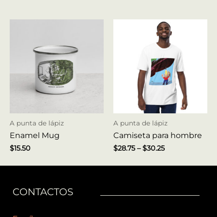
A punta de lápiz
A punta de lápiz
Enamel Mug
Camiseta para hombre
$
15.50
$
28.75
–
$
30.25
CONTACTOS