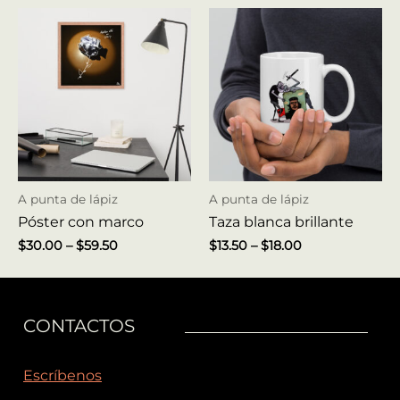
A punta de lápiz
A punta de lápiz
Póster con marco
Taza blanca brillante
$
30.00
–
$
59.50
$
13.50
–
$
18.00
CONTACTOS
Escríbenos