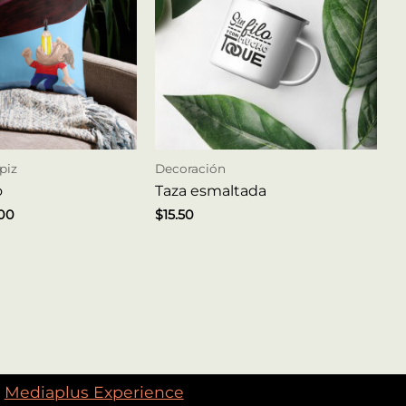
piz
Decoración
o
Taza esmaltada
.00
$
15.50
Mediaplus Experience