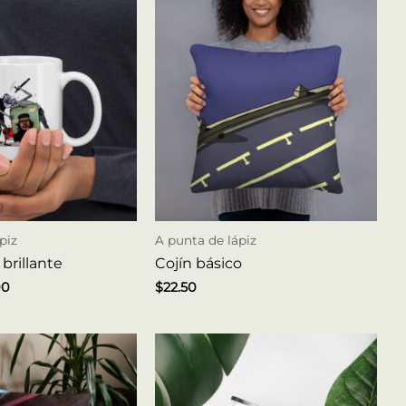
piz
A punta de lápiz
brillante
Cojín básico
00
$
22.50