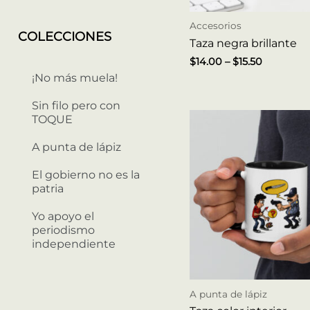
Accesorios
COLECCIONES
Taza negra brillante
$
14.00
–
$
15.50
¡No más muela!
Sin filo pero con
TOQUE
A punta de lápiz
El gobierno no es la
patria
Yo apoyo el
periodismo
independiente
A punta de lápiz