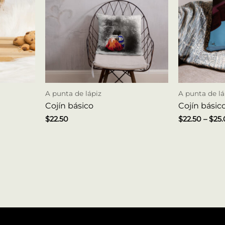
A punta de lápiz
A punta de lá
Cojín básico
Cojín básic
$
22.50
$
22.50
–
$
25