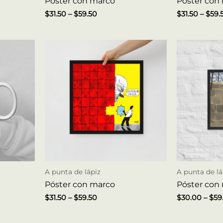
Póster con marco
Póster con
$
31.50
–
$
59.50
$
31.50
–
$
59.
A punta de lápiz
A punta de lá
Póster con marco
Póster con
$
31.50
–
$
59.50
$
30.00
–
$
59