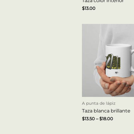
Taza color interior
$
13.00
A punta de lápiz
Taza blanca brillante
$
13.50
–
$
18.00