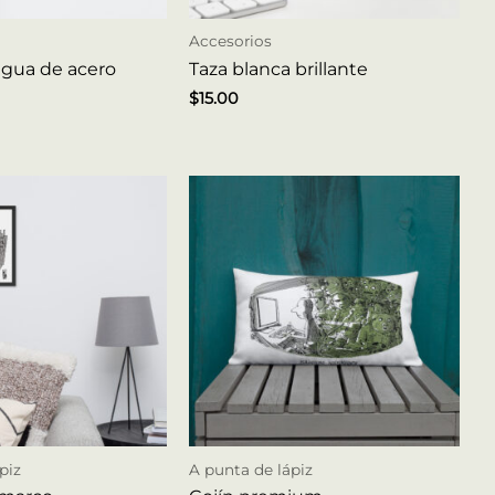
Accesorios
agua de acero
Taza blanca brillante
$
15.00
piz
A punta de lápiz